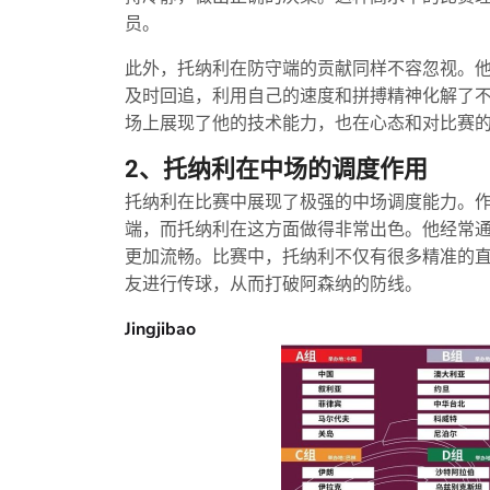
员。
此外，托纳利在防守端的贡献同样不容忽视。
及时回追，利用自己的速度和拼搏精神化解了
场上展现了他的技术能力，也在心态和对比赛
2、托纳利在中场的调度作用
托纳利在比赛中展现了极强的中场调度能力。
端，而托纳利在这方面做得非常出色。他经常
更加流畅。比赛中，托纳利不仅有很多精准的
友进行传球，从而打破阿森纳的防线。
Jingjibao