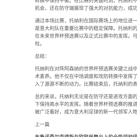
转换中保持平衡。在比赛的关键时刻，托纳利
机会，还在防守端展现了强大的对抗能力，成
通过本场比赛，托纳利在国际赛场上的地位进
是意大利队在重要比赛中的稳定保障。托纳利
在未来世界杯预选赛以及正式比赛中的发挥。
柱。
总结：
托纳利在对阵阿森纳的世界杯预选赛关键之战
术素养。他不仅在中场调度和攻防转换中发挥
入了源源不断的动力。比赛结束后，托纳利的
总的来说，托纳利无论是在防守还是进攻方面
下保持高水平的发挥。随着世界杯预选赛的推
被广泛看好，成为意大利足球的新一代领军人
上一篇