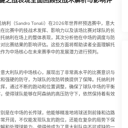
键之战表现全面回顾技战术解析与影响评
（Sandro Tonali）在2026年世界杯预选赛中，意大
他在比赛中的技战术发挥、影响力以及该场比赛对球队的长
顾托纳利在场上的整体表现，其次分析他在中场的调度与防
后对比赛结果的影响评估。这些方面将帮助读者全面理解托
他作为中场核心在未来赛季中的发展潜力进行预判。
为意大利队的中场核心，展现出了非常高水平的比赛意识与
球和强硬的防守，为球队的攻防转换提供了保障。托纳利并
发挥，通过不断的跑动和位置调整，确保了球队中场的平衡
撑，使得球队能够在阿森纳的高压防守下，依然保持着有效
特别是在中场的长传球，他能够精准地将球送到前锋和边路
非常开阔，不仅能发现队友的跑位，还能在复杂的局势下保
理解和处理球能力，使得他成为了意大利队中不可或缺的一