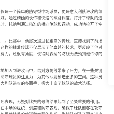
仅仅是一个简单的防守型中场球员，更是意大利队进攻的组
区域，通过精确的长传和快速的球路调度，打开了球队的进
线时，托纳利通过精准的横向传球和调动，成功地拉开了空
之一。比赛中，他屡次通过长距离的传球，直接找到了前场
。这样的精准传球不仅展示了他卓越的技术，更反映了他对
仅有力，还很有角度，使得阿森纳的防线无法预判他传球的
时地加入到进攻当中，给对方防线带来了压力。在一些关键
方防守球员的注意力，为其他队友创造更多的空间。这种灵
意大利队进攻的多面手，极大丰富了球队的战术选择。
出色表现，无疑对比赛的最终结果起到了至关重要的作用。
利在中场的组织、调度和防守表现，确保了球队能够在攻守