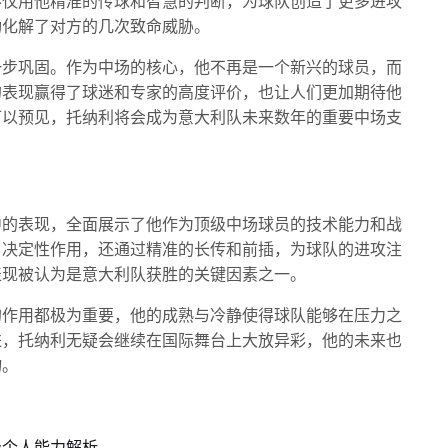
不仅用他精准的传球和智慧的判断，为球队创造了更多进攻
功化解了对方的几次致命威胁。
一步巩固。作为中场的核心，他不再是一个新兴的球员，而
的表现赢得了球迷和专家的高度评价，也让人们更加期待他
可以预见，托纳利将会成为意大利队未来数年的重要中场支
中的表现，全面展示了他作为顶级中场球员的技术能力和战
了决定性作用，还通过精准的长传和前插，为球队的进攻注
表现被认为是意大利队获胜的关键因素之一。
的作用都极为重要，他的成熟与冷静使得球队能够在压力之
进，托纳利无疑会继续在国际舞台上大放异彩，他的未来也
物。