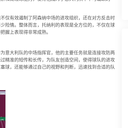
他不仅有效遏制了阿森纳中场的进攻组织，还在对方反击时
不少险情。整体而言，托纳利的表现是全方位的，不仅在球
的把握上表现得非常成熟。
作为意大利队的中场指挥官，他的主要任务就是连接攻防两
通过精准的短传和长传，为队友创造空间，使得球队的进攻
直塞球，还能够通过自己的视野和判断，迅速找到合适的队