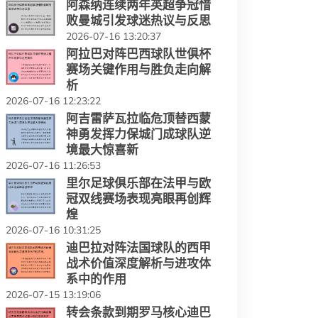
阿森纳连续两年英超争冠惜
败曼城引发球迷热议与反思
2026-07-16 13:20:37
阿拉巴对阵巴西球队世俱杯
赛场关键作用与胜负走向解
析
2026-07-16 12:23:22
阿吉雷萨瓦拉临危顶替西蒙
神勇发挥力保城门成球队逆
境最大惊喜新
2026-07-16 11:26:53
里尔足球俱乐部在法甲与欧
冠双线赛场表现亮眼再创辉
煌
2026-07-16 10:31:25
迪巴拉对阵法国球队的西甲
战术价值深度解析与进攻体
系中的作用
2026-07-15 13:19:06
转会条款到期罗马核心迪巴