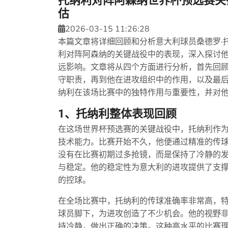
托纳利对阵阿森纳世界杯预选赛关
估
2026-03-15 11:26:28
本篇文章将详细回顾和分析意大利球员桑德罗·托纳利
利对阵阿森纳的关键战役中的表现，深入探讨
远影响。文章将从四个方面进行分析，首先回
守职责，再到他在进攻组织中的作用，以及最
纳利在该场比赛中的独特作用与重要性，并对
1、托纳利整体表现回顾
在这场世界杯预选赛的关键战役中，托纳利作
技术能力。比赛开始不久，他便通过精准的传
没有在比赛初期过多抢镜，而是保持了冷静的
与稳定。他的稳定性为意大利的进攻提供了支
的控球。
在全场比赛中，托纳利的传球准确率非常高，
球员脚下，为进攻创造了不少机会。他的视野
持冷静，做出正确的决策。这种高水平的比赛