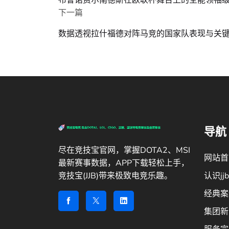
布鲁诺费尔南德斯在欧联杯舞台上的全能领袖
下一篇
数据透视拉什福德对阵马竞的国家队表现与关
导航
尽在竞技宝官网，掌握DOTA2、MSI
网站首
最新赛事数据，APP下载轻松上手，
认识jjb
竞技宝(JJB)带来极致电竞乐趣。
经典案
集团新