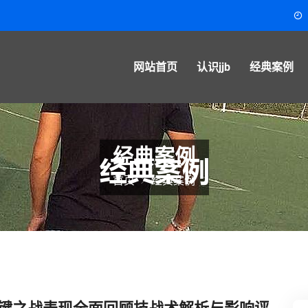
网站首页
认识jjb
经典案例
经典案例
首页
经典案例