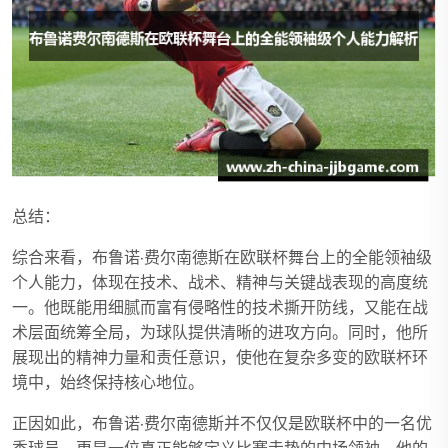
总结：
综合来看，布鲁诺·费尔南德斯在欧联杯舞台上的全能领袖级
个人能力，体现在技术、战术、精神与关键战表现的高度统
一。他既能用细腻而富有侵略性的技术撕开防线，又能在战
术层面统筹全局，为球队提供清晰的进攻方向。同时，他所
展现出的精神力量和责任意识，使他在复杂多变的欧联杯环
境中，始终保持核心地位。
正因如此，布鲁诺·费尔南德斯并不仅仅是欧联杯中的一名优