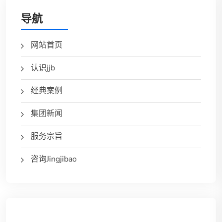
导航
网站首页
认识jjb
经典案例
集团新闻
服务宗旨
咨询Jingjibao