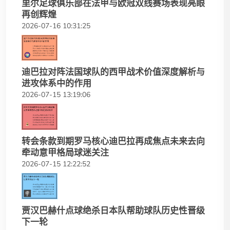
里尔足球俱乐部在法甲与欧冠双线赛场表现亮眼
再创辉煌
2026-07-16 10:31:25
迪巴拉对阵法国球队的西甲战术价值深度解析与
进攻体系中的作用
2026-07-15 13:19:06
转会条款到期罗马核心迪巴拉再成焦点未来去向
牵动意甲格局球迷关注
2026-07-15 12:22:52
贾汉巴赫什点球绝杀日本队帮助球队历史性晋级
下一轮