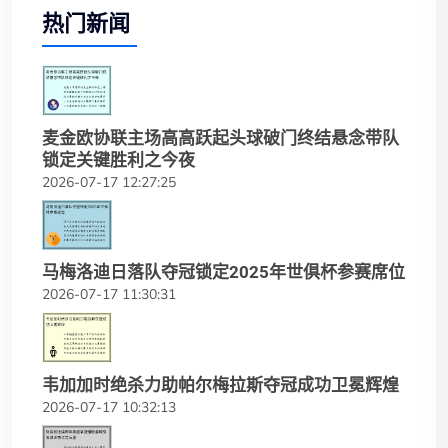
热门新闻
麦金欧协联主场高高跃起头球破门终结悬念带队
锁定关键胜利之今夜
2026-07-17 12:27:25
马梅洛迪日落队夺冠锁定2025年世俱杯参赛席位
2026-07-17 11:30:31
韦加加时绝杀力助帕尔梅拉斯夺冠成功卫冕辉煌
2026-07-17 10:32:13