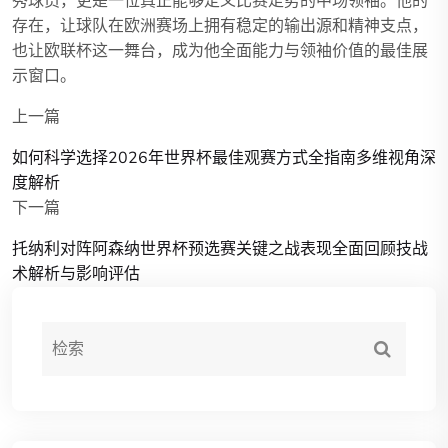
秀球员，更是一位真正能够定义比赛走势的中场领袖。他的
存在，让球队在欧洲赛场上拥有稳定的输出源和精神支点，
也让欧联杯这一舞台，成为他全面能力与领袖价值的最佳展
示窗口。
上一篇
如何科学选择2026年世界杯最佳观赛方式全指南多维视角深
度解析
下一篇
托纳利对阵阿森纳世界杯预选赛关键之战表现全面回顾技战
术解析与影响评估