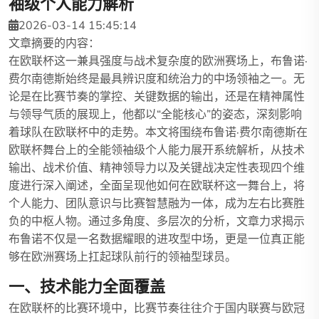
袖级个人能力解析
2026-03-14 15:45:14
文章摘要的内容：
在欧联杯这一兼具强度与战术复杂度的欧洲赛场上，布鲁诺·
费尔南德斯始终是最具辨识度和统治力的中场领袖之一。无
论是在比赛节奏的掌控、关键数据的输出，还是在精神属性
与领导气质的展现上，他都以“全能核心”的姿态，深刻影响
着球队在欧联杯中的走势。本文将围绕布鲁诺·费尔南德斯在
欧联杯舞台上的全能领袖级个人能力展开系统解析，从技术
输出、战术价值、精神领导力以及关键战决定性表现四个维
度进行深入阐述，全面呈现他如何在欧联杯这一舞台上，将
个人能力、团队意识与比赛智慧融为一体，成为左右比赛胜
负的中枢人物。通过多角度、多层次的分析，文章力求揭示
布鲁诺不仅是一名数据耀眼的进攻型中场，更是一位真正能
够在欧洲赛场上扛起球队前行的领袖型球员。
一、技术能力全面覆盖
在欧联杯的比赛环境中，比赛节奏往往介于国内联赛与欧冠