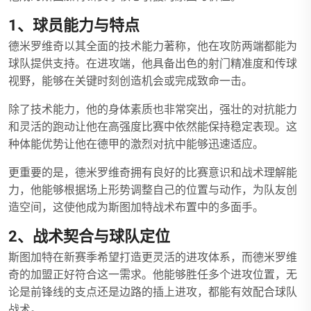
1、球员能力与特点
德米罗维奇以其全面的技术能力著称，他在攻防两端都能为
球队提供支持。在进攻端，他具备出色的射门精准度和传球
视野，能够在关键时刻创造机会或完成致命一击。
除了技术能力，他的身体素质也非常突出，强壮的对抗能力
和灵活的跑动让他在高强度比赛中依然能保持稳定表现。这
种体能优势让他在德甲的激烈对抗中能够迅速适应。
更重要的是，德米罗维奇拥有良好的比赛意识和战术理解能
力，他能够根据场上形势调整自己的位置与动作，为队友创
造空间，这使他成为斯图加特战术布置中的多面手。
2、战术契合与球队定位
斯图加特在新赛季希望打造更灵活的进攻体系，而德米罗维
奇的加盟正好符合这一需求。他能够胜任多个进攻位置，无
论是前锋线的支点还是边路的插上进攻，都能有效配合球队
战术。