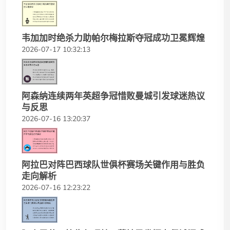
韦加加时绝杀力助帕尔梅拉斯夺冠成功卫冕辉煌
2026-07-17 10:32:13
阿森纳连续两年英超争冠惜败曼城引发球迷热议
与反思
2026-07-16 13:20:37
阿拉巴对阵巴西球队世俱杯赛场关键作用与胜负
走向解析
2026-07-16 12:23:22