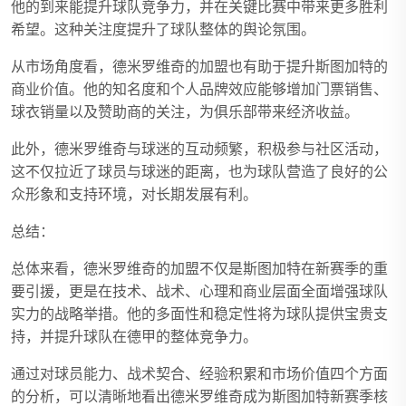
他的到来能提升球队竞争力，并在关键比赛中带来更多胜利
希望。这种关注度提升了球队整体的舆论氛围。
从市场角度看，德米罗维奇的加盟也有助于提升斯图加特的
商业价值。他的知名度和个人品牌效应能够增加门票销售、
球衣销量以及赞助商的关注，为俱乐部带来经济收益。
此外，德米罗维奇与球迷的互动频繁，积极参与社区活动，
这不仅拉近了球员与球迷的距离，也为球队营造了良好的公
众形象和支持环境，对长期发展有利。
总结：
总体来看，德米罗维奇的加盟不仅是斯图加特在新赛季的重
要引援，更是在技术、战术、心理和商业层面全面增强球队
实力的战略举措。他的多面性和稳定性将为球队提供宝贵支
持，并提升球队在德甲的整体竞争力。
通过对球员能力、战术契合、经验积累和市场价值四个方面
的分析，可以清晰地看出德米罗维奇成为斯图加特新赛季核