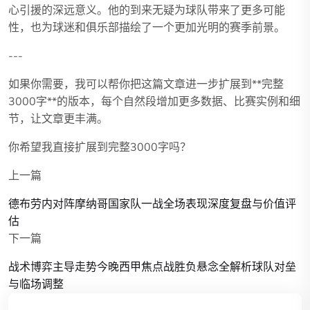
心引援的深远意义。他的到来无疑为球队带来了更多可能
性，也为球迷和俱乐部描绘了一个更加光明的赛季前景。
---
如果你需要，我可以帮你把这篇文章进一步扩展到**完整
3000字**的版本，每个自然段增加更多数据、比赛实例和细
节，让文章更丰满。
你希望我直接扩展到完整3000字吗？
上一篇
德布劳内对阵摩纳哥国家队一战全场表现深度复盘与价值评
估
下一篇
战术博弈主导走势今晚西甲焦点战胜负悬念全解析球队对垒
与临场调整