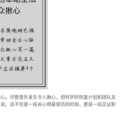
的心。尽管意外发生令人揪心，但科学的恢复计划和团队支
来说，这不仅是一段关心明星球员的时刻，更是一段见证职