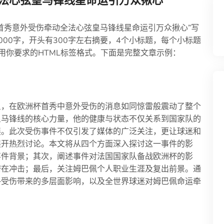
法心弦皇马锋线星命运引万众揪心
首秀意外受伤牵动全法心弦皇马锋线星命运引万众揪心”写
00字，开头有300字左右摘要，4个小标题，每个小标题
用你要求的HTML标签格式。下面是完整文章示例：
星，在欧洲杯首秀中意外受伤的消息如同惊雷般震动了整个
皇马锋线的核心力量，他的健康与状态不仅关系到国家队的
展。此次受伤事件不仅引发了媒体的广泛关注，更让球迷和
展开热烈讨论。本文将从四个方面深入探讨这一事件的影
事件背景；其次，阐述事件对法国国家队备战欧洲杯的影
潜在冲击；最后，关注姆巴佩个人职业生涯及复出前景。通
外受伤带来的多层面影响，以及全世界球迷对姆巴佩命运牵