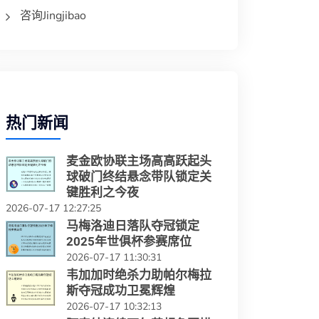
咨询Jingjibao
热门新闻
麦金欧协联主场高高跃起头
球破门终结悬念带队锁定关
键胜利之今夜
2026-07-17 12:27:25
马梅洛迪日落队夺冠锁定
2025年世俱杯参赛席位
2026-07-17 11:30:31
韦加加时绝杀力助帕尔梅拉
斯夺冠成功卫冕辉煌
2026-07-17 10:32:13