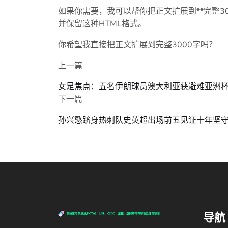
如果你需要，我可以帮你把正文扩展到**完整3
并保留这种HTML格式。
你希望我直接把正文扩展到完整3000字吗？
上一篇
女足焦点：五名伊朗球员澳大利亚获避难亚洲
下一篇
孙兴慜跻身热刺队史英超出场前五见证十年坚
导航