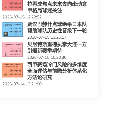
拉再成焦点未来去向牵动意
甲格局球迷关注
2026-07-15 12:22:52
贾汉巴赫什点球绝杀日本队
帮助球队历史性晋级下一轮
2026-07-15 11:26:17
贝尼特斯重磅执掌大连一方
引爆新赛季期待
2026-07-15 10:30:30
西甲赛场冷门风险的多维度
全面评估与前瞻分析体系化
方法论研究
2026-07-14 13:21:00