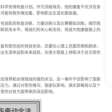
须科学安排恢复计划。作为顶级球员，他的康复不仅涉及身
出可能导致伤情加重，影响职业生涯长期发展。
，包括肌肉恢复训练、力量训练以及比赛模拟训练。姆巴佩
间和状态水平。球迷们的关心和支持，将成为他康复路上的
恢复到受伤前的竞技状态，还要在心理上克服恐惧和顾虑，
职业生涯命运和未来成就，在很大程度上将取决于这次受伤
国足球界和全球球迷的强烈关注。这一事件不仅影响了国家
整压力。通过对受伤情况、国家队影响、俱乐部格局以及个
次受伤对各方面带来的深远影响。