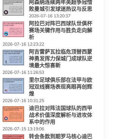
阿森纳连续两年英超争冠惜
败曼城引发球迷热议与反思
2026-07-16 13:20:37
阿拉巴对阵巴西球队世俱杯
赛场关键作用与胜负走向解
析
2026-07-16 12:23:22
阿吉雷萨瓦拉临危顶替西蒙
神勇发挥力保城门成球队逆
境最大惊喜新
2026-07-16 11:26:53
里尔足球俱乐部在法甲与欧
冠双线赛场表现亮眼再创辉
煌
2026-07-16 10:31:25
迪巴拉对阵法国球队的西甲
战术价值深度解析与进攻体
系中的作用
2026-07-15 13:19:06
转会条款到期罗马核心迪巴