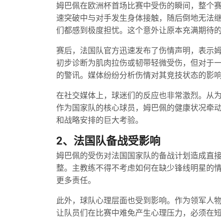
姆巴佩在欧洲杯首场比赛中受伤的瞬间，整个
速突破中与对手发生身体接触，随后倒地无法
们都感到极度担忧。这个意外让原本充满期待
赛后，法国队官方迅速发布了伤情声明，表示
初步诊断为肌肉拉伤或韧带轻微受伤，但对于
的警讯。媒体纷纷分析伤情对其竞技状态的影
在社交媒体上，球迷们的反应也非常激烈。从
作为国家队的核心球员，姆巴佩的健康状况牵
和战略安排的巨大考验。
2、法国队备战受影响
姆巴佩的受伤对法国国家队的备战计划造成直
整。主教练不得不考虑如何在缺少锋线明星的
更多责任。
此外，球队心理层面也受到影响。作为领军人
让队员们在比赛中难免产生心理压力，必须在