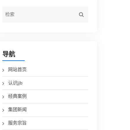
导航
网站首页
认识jjb
经典案例
集团新闻
服务宗旨