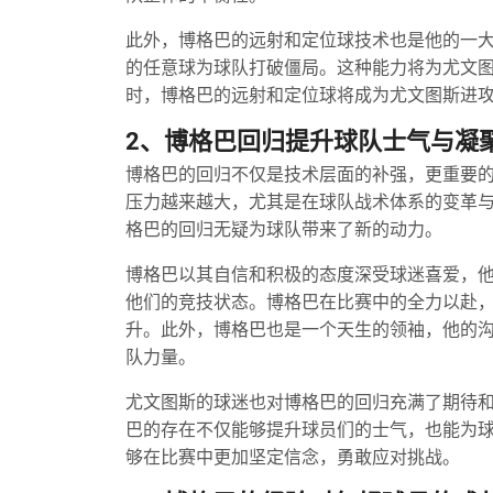
此外，博格巴的远射和定位球技术也是他的一
的任意球为球队打破僵局。这种能力将为尤文
时，博格巴的远射和定位球将成为尤文图斯进
2、博格巴回归提升球队士气与凝
博格巴的回归不仅是技术层面的补强，更重要
压力越来越大，尤其是在球队战术体系的变革
格巴的回归无疑为球队带来了新的动力。
博格巴以其自信和积极的态度深受球迷喜爱，
他们的竞技状态。博格巴在比赛中的全力以赴
升。此外，博格巴也是一个天生的领袖，他的
队力量。
尤文图斯的球迷也对博格巴的回归充满了期待
巴的存在不仅能够提升球员们的士气，也能为
够在比赛中更加坚定信念，勇敢应对挑战。