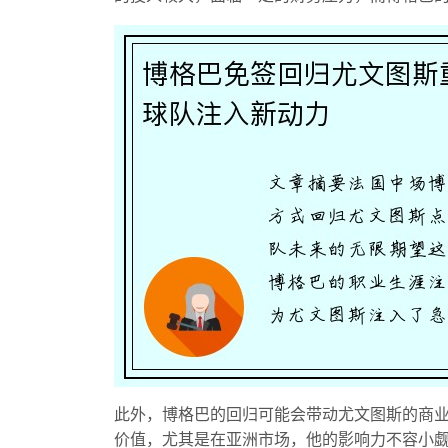
此外，博格巴的回归可能会带动尤文图斯的商
价值，尤其是在亚洲市场，他的影响力不容小