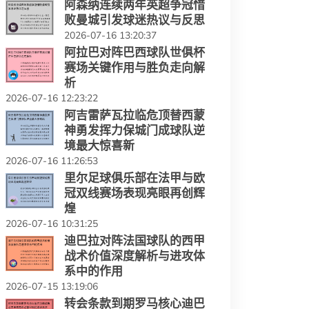
阿森纳连续两年英超争冠惜
败曼城引发球迷热议与反思
2026-07-16 13:20:37
阿拉巴对阵巴西球队世俱杯
赛场关键作用与胜负走向解
析
2026-07-16 12:23:22
阿吉雷萨瓦拉临危顶替西蒙
神勇发挥力保城门成球队逆
境最大惊喜新
2026-07-16 11:26:53
里尔足球俱乐部在法甲与欧
冠双线赛场表现亮眼再创辉
煌
2026-07-16 10:31:25
迪巴拉对阵法国球队的西甲
战术价值深度解析与进攻体
系中的作用
2026-07-15 13:19:06
转会条款到期罗马核心迪巴