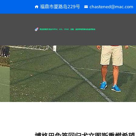
福鼎市厦路岛229号
chastened@mac.com