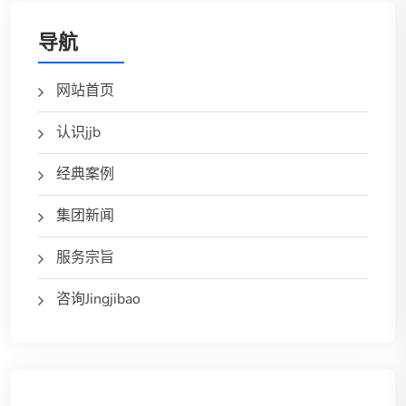
导航
网站首页
认识jjb
经典案例
集团新闻
服务宗旨
咨询Jingjibao