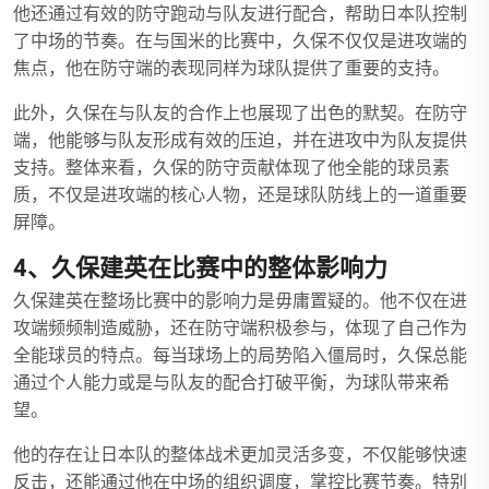
他还通过有效的防守跑动与队友进行配合，帮助日本队控制
了中场的节奏。在与国米的比赛中，久保不仅仅是进攻端的
焦点，他在防守端的表现同样为球队提供了重要的支持。
此外，久保在与队友的合作上也展现了出色的默契。在防守
端，他能够与队友形成有效的压迫，并在进攻中为队友提供
支持。整体来看，久保的防守贡献体现了他全能的球员素
质，不仅是进攻端的核心人物，还是球队防线上的一道重要
屏障。
4、久保建英在比赛中的整体影响力
久保建英在整场比赛中的影响力是毋庸置疑的。他不仅在进
攻端频频制造威胁，还在防守端积极参与，体现了自己作为
全能球员的特点。每当球场上的局势陷入僵局时，久保总能
通过个人能力或是与队友的配合打破平衡，为球队带来希
望。
他的存在让日本队的整体战术更加灵活多变，不仅能够快速
反击，还能通过他在中场的组织调度，掌控比赛节奏。特别