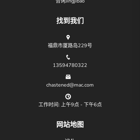
咨询Jingjibao
找到我们
福鼎市厦路岛229号
13594780322
chastened@mac.com
工作时间: 上午9点 - 下午6点
网站地图