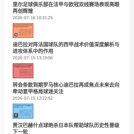
里尔足球俱乐部在法甲与欧冠双线赛场表现亮眼
再创辉煌
2026-07-16 10:31:25
迪巴拉对阵法国球队的西甲战术价值深度解析与
进攻体系中的作用
2026-07-15 13:19:06
转会条款到期罗马核心迪巴拉再成焦点未来去向
牵动意甲格局球迷关注
2026-07-15 12:22:52
贾汉巴赫什点球绝杀日本队帮助球队历史性晋级
下一轮