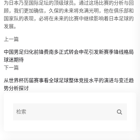
为日本乃至国际足坛的顶级球员。通过这场比赛的分析与回
顾，我们更加确信，久保的未来将充满光明，他在俱乐部和
国家队的表现，必将在未来的比赛中继续影响着日本足球的
发展。
上一篇
中国男足归化前锋费南多正式转会申花引发新赛季锋线格局
球迷期待
下一篇
从世界杯历届赛事看全球足球整体竞技水平的演进与变迁趋
势分析探讨