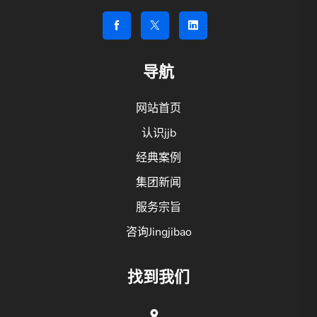
导航
网站首页
认识jjb
经典案例
集团新闻
服务宗旨
咨询Jingjibao
找到我们