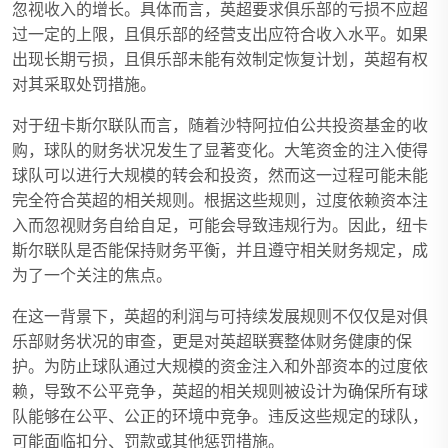
忽视收入的增长。具体而言，英超要求俱乐部的亏损不应超
过一定的上限，且俱乐部的经营支出应符合收入水平。如果
出现长期亏损，且俱乐部未能有效制定恢复计划，英超有权
对其采取处罚措施。
对于纽卡斯尔联队而言，随着沙特阿拉伯公共投资基金的收
购，球队的财务状况发生了显著变化。大笔资金的注入使得
球队可以进行大规模的转会和投资，然而这一过程可能未能
完全符合英超的相关规则。根据这些规则，过度依赖资本注
入而忽视财务自给自足，可能会导致违规行为。因此，纽卡
斯尔联队是否能保持财务平衡，并且遵守相关财务规定，成
为了一个关注的焦点。
在这一背景下，英超的利润与可持续发展规则不仅仅是对俱
乐部财务状况的审查，更是对英超联赛整体财务健康的保
护。为防止球队通过大规模的资金注入和外部资本的过度依
赖，导致不公平竞争，英超的相关规则被设计为确保所有球
队能够在公平、公正的环境中竞争。违反这些规定的球队，
可能面临扣分、罚款或其他惩罚措施。