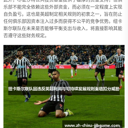
此外，尽管沙特公共投资基金提供了雄厚的资金支持，但俱
乐部不能完全依赖这些外部资金，而必须在一定程度上实现
自负盈亏。这也是英超制定相关规则的初衷之一，旨在防止
任何俱乐部因资本注入过多而获得不公平的竞争优势。纽卡
斯尔联队在未来是否能够平衡支出与收入，将直接影响其能
否遵守这些财务规定。