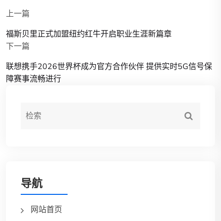
上一篇
福斯贝里正式加盟纽约红牛开启职业生涯新篇章
下一篇
联想携手2026世界杯成为官方合作伙伴 提供实时5G信号保
障赛事流畅进行
导航
网站首页