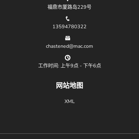
福鼎市厦路岛229号
13594780322
chastened@mac.com
工作时间: 上午9点 - 下午6点
网站地图
XML