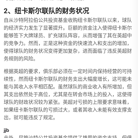
2、纽卡斯尔联队的财务状况
自从沙特阿拉伯公共投资基金收购纽卡斯尔联队以来，球队
的经济实力发生了显著提升。巨额的资金注入使得纽卡斯尔
能够签下大牌球员、扩充球队阵容，从而增强了其在英超中
的竞争力。然而，正是这种资金的快速流入和支出的增加，
使得球队的财务状况变得更加复杂，进而面临了违反英超财
务规则的风险。
根据英超的要求，俱乐部必须在一定时间内保持经营的可持
续性，然而纽卡斯尔联队的财务支出大幅度增长，这可能未
能与其收入水平相匹配。虽然球队的商业收入有所增加，但
其支出依然处于高位，尤其是在转会市场上的投入，这使得
球队的财政状况较为紧张。英超对亏损的上限要求意味着，
如果纽卡斯尔联队的亏损过大，或者其收入未能有效支撑支
出，就可能违反了规定。
jjb