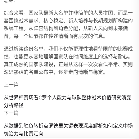
总结：
综合来看，国家队最新大名单并非简单的人员拼图，而是一
套围绕战术需求、核心稳定、新人培养与长期规划所构建的
系统工程。从阵容结构到角色分配，从新人风向到未来储
备，每一个细节都在传递清晰而有层次的信息。
通过解读这份名单，我们不仅能更理性地看待眼前的比赛成
绩，也能更从容地理解国家队在时间维度上的选择与耐心。
真正成熟的国家队建设，正是从这样一次次看似平常、实则
深思熟虑的名单公布中，逐步走向清晰与稳定。
上一篇
从世界杯赛场看C罗个人能力与球队整体战术价值研究演变
分析路径
下一篇
从数据到胜负转折点罗德里关键表现深度解析如何定义中场
统治力与比赛走向