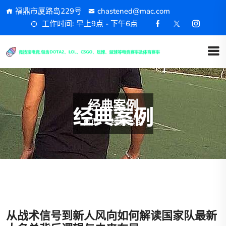
福鼎市厦路岛229号
chastened@mac.com
工作时间: 早上9点 - 下午6点
经典案例
首页
经典案例
从战术信号到新人风向如何解读国家队最新