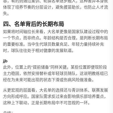
容，有的则通过集训、轮换名单逐步融入，这种差异本身就
体现了培养节奏的分层设计，避免拔苗助长，也防止人才流
失。
四、名单背后的长期布局
如果将时间轴拉长来看，大名单更像是国家队建设过程中的
一个节点，而非终点。年龄结构是否合理，是判断长期布局
的重要标准。当中生代球员数量充足、年轻力量持续补充
时，球队往往处于相对健康的发展轨道。
jjb
此外，位置上的“提前储备”同样关键。某些位置即便现阶段
主力稳固，依然安排替补或年轻球员随队，这说明教练组已
经在为未来可能出现的状态下滑或伤病风险做准备。
从更宏观的层面看，大名单的选择还与青训体系、联赛发展
方向形成呼应。国家队需求反过来会影响俱乐部培养重点，
这种上下联动，正是长期布局中不可忽视的一环。