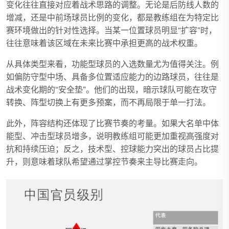
变化往往直接对应着战术思路的调整。无论是后防线人数的
增减，还是中前场球员比例的变化，都是教练组在为特定比
赛环境做出的针对性选择。当某一位置球员明显“扩容”时，
往往意味着该区域在未来比赛中承担更高的战术权重。
从具体类型来看，功能型球员的入选数量尤为值得关注。例
如偏防守型中场、具备多位置适应能力的边路球员，往往是
战术变化期的“安全垫”。他们的出现，暗示球队可能在攻守
转换、阵型切换上有更多预案，而不再局限于单一打法。
此外，阵容结构还体现了比赛节奏的考量。如果大名单中体
能型、冲击型球员增多，说明教练组可能更加重视高强度对
抗和持续压迫；反之，技术型、控球能力突出的球员占比提
升，则意味着球队希望通过掌控节奏来主导比赛走向。