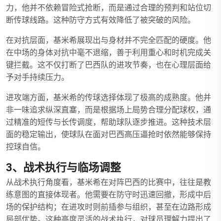
力，他并不依赖冒险式抢断，而是通过合理的预判和站位切
断传球线路。这种防守方式有效降低了被突破的风险。
在对抗层面，基米希展现出与身材并不完全匹配的硬度。他
在中场的身体对抗中毫不退缩，善于利用重心和时机完成关
键拦截。这不仅打断了巴西队的进攻节奏，也在心理层面给
予对手持续压力。
进攻端方面，基米希的传球选择体现了极高的成熟度。他并
非一味追求纵深直塞，而是根据场上局势合理分配球权，通
过精准的短传与长传调度，帮助球队逐步推进。这种技术层
面的稳定输出，使球队在面对巴西高压逼抢时依然能够保持
控球自信。
3、战术执行与临场调整
从战术执行角度看，基米希在对阵巴西的比赛中，往往是教
练意图的直接体现者。他需要在防守时迅速回撤，形成中后
场的保护结构；在进攻时则前插参与组织，甚至在边路形成
局部优势。这种高度灵活的战术执行，对球员理解力提出了