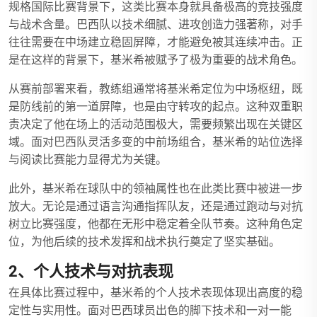
规格国际比赛背景下，这类比赛本身就具备极高的竞技强度
与战术含量。巴西队以技术细腻、进攻创造力强著称，对手
往往需要在中场建立稳固屏障，才能避免被其连续冲击。正
是在这样的背景下，基米希被赋予了极为重要的战术角色。
从赛前部署来看，教练组通常将基米希定位为中场枢纽，既
是防线前的第一道屏障，也是由守转攻的起点。这种双重职
责决定了他在场上的活动范围极大，需要频繁出现在关键区
域。面对巴西队灵活多变的中前场组合，基米希的站位选择
与阅读比赛能力显得尤为关键。
此外，基米希在球队中的领袖属性也在此类比赛中被进一步
放大。无论是通过语言沟通指挥队友，还是通过跑动与对抗
树立比赛强度，他都在无形中稳定着全队节奏。这种角色定
位，为他后续的技术发挥和战术执行奠定了坚实基础。
2、个人技术与对抗表现
在具体比赛过程中，基米希的个人技术表现体现出高度的稳
定性与实用性。面对巴西球员出色的脚下技术和一对一能