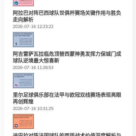
阿拉巴对阵巴西球队世俱杯赛场关键作用与胜负
走向解析
2026-07-16 12:23:22
阿吉雷萨瓦拉临危顶替西蒙神勇发挥力保城门成
球队逆境最大惊喜新
2026-07-16 11:26:53
里尔足球俱乐部在法甲与欧冠双线赛场表现亮眼
再创辉煌
2026-07-16 10:31:25
迪巴拉对阵法国球队的西甲战术价值深度解析与