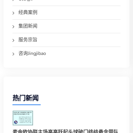
经典案例
集团新闻
服务宗旨
咨询Jingjibao
热门新闻
麦金欧协联主场高高跃起头球破门终结悬念带队