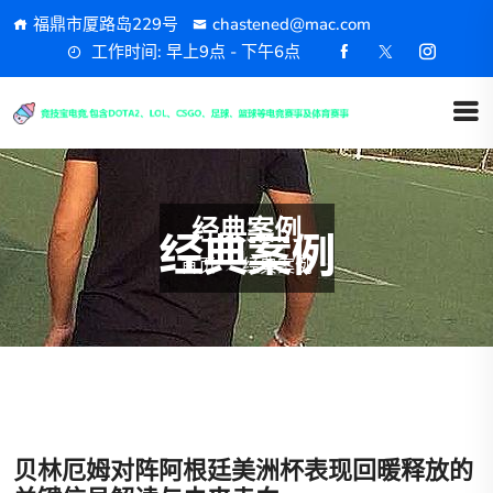
福鼎市厦路岛229号
chastened@mac.com
工作时间: 早上9点 - 下午6点
经典案例
首页
经典案例
贝林厄姆对阵阿根廷美洲杯表现回暖释放的