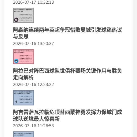
2026-07-17 10:32:13
阿森纳连续两年英超争冠惜败曼城引发球迷热议
与反思
2026-07-16 13:20:37
阿拉巴对阵巴西球队世俱杯赛场关键作用与胜负
走向解析
2026-07-16 12:23:22
阿吉雷萨瓦拉临危顶替西蒙神勇发挥力保城门成
球队逆境最大惊喜新
2026-07-16 11:26:53