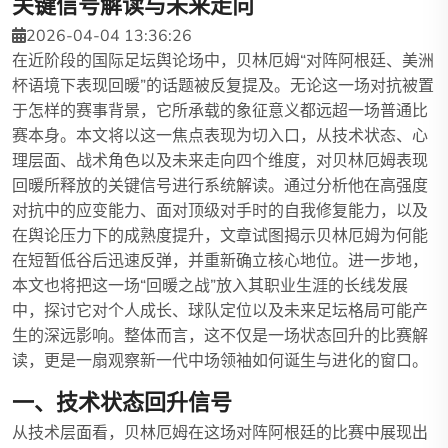
关键信号解读与未来走向
2026-04-04 13:36:26
在近阶段的国际足坛舆论场中，贝林厄姆“对阵阿根廷、美洲
杯语境下表现回暖”的话题被反复提及。无论这一场对抗被置
于怎样的赛事背景，它所承载的象征意义都远超一场普通比
赛本身。本文将以这一焦点表现为切入口，从技术状态、心
理层面、战术角色以及未来走向四个维度，对贝林厄姆表现
回暖所释放的关键信号进行系统解读。通过分析他在高强度
对抗中的应变能力、面对顶级对手时的自我修复能力，以及
在舆论压力下的成熟度提升，文章试图揭示贝林厄姆为何能
在短暂低谷后迅速反弹，并重新确立核心地位。进一步地，
本文也将把这一场“回暖之战”放入其职业生涯的长线发展
中，探讨它对个人成长、球队定位以及未来足坛格局可能产
生的深远影响。整体而言，这不仅是一场状态回升的比赛解
读，更是一扇观察新一代中场领袖如何诞生与进化的窗口。
一、技术状态回升信号
从技术层面看，贝林厄姆在这场对阵阿根廷的比赛中展现出