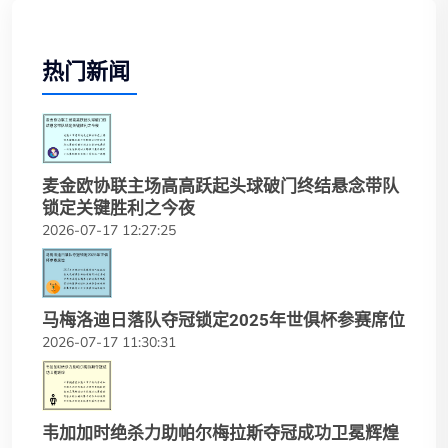
热门新闻
麦金欧协联主场高高跃起头球破门终结悬念带队
锁定关键胜利之今夜
2026-07-17 12:27:25
马梅洛迪日落队夺冠锁定2025年世俱杯参赛席位
2026-07-17 11:30:31
韦加加时绝杀力助帕尔梅拉斯夺冠成功卫冕辉煌