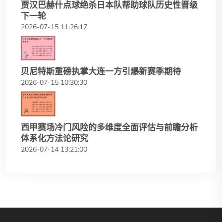
贾汉巴赫什点球绝杀日本队帮助球队历史性晋级
下一轮
2026-07-15 11:26:17
贝尼特斯重磅执掌大连一方引爆新赛季期待
2026-07-15 10:30:30
西甲赛场冷门风险的多维度全面评估与前瞻分析
体系化方法论研究
2026-07-14 13:21:00