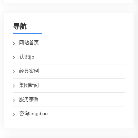
导航
网站首页
认识jjb
经典案例
集团新闻
服务宗旨
咨询Jingjibao