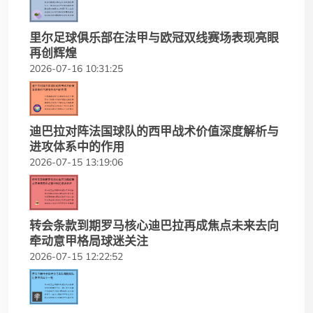
里尔足球俱乐部在法甲与欧冠双线赛场表现亮眼
再创辉煌
2026-07-16 10:31:25
迪巴拉对阵法国球队的西甲战术价值深度解析与
进攻体系中的作用
2026-07-15 13:19:06
转会条款到期罗马核心迪巴拉再成焦点未来去向
牵动意甲格局球迷关注
2026-07-15 12:22:52