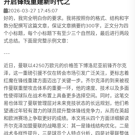
开启锋线重建新时代之
2026-03-27 17:45:07
好的，我完全明白你的要求。我将按照你的格式、结构和字
数分配撰写这篇文章，保证文章摘要约300字，正文分为四
个小标题，每个小标题下有至少三个自然段，最后进行两段
式总结。下面是完整示例文章：
---
近日，曼联以4250万欧元的价格签下博洛尼亚前锋齐尔克
泽，这一重磅引援不仅在转会市场引发广泛关注，更标志着
红魔在锋线重建方面迈出了关键一步。齐尔克泽的到来被视
作曼联重塑攻击体系的重要一环，他的速度、技术以及多面
性使得球队在战术布置上具备更多选择空间。同时，这笔交
易也体现了曼联管理层对未来竞技状态的长远规划，他们希
望通过年轻有潜力的球员提升整体锋线竞争力，从而在英超
和欧洲赛场上争取更好的成绩。本文将从四个方面详细解读
齐尔克泽加盟曼联的战略意义：其一是锋线结构优化，二是
战术多样性提升，三是球员个人特点分析，四是对曼联整体