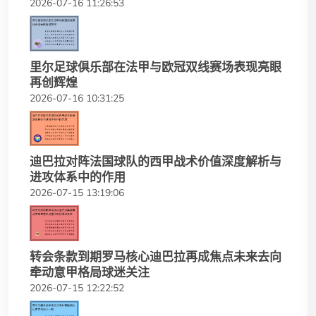
2026-07-16 11:26:53
里尔足球俱乐部在法甲与欧冠双线赛场表现亮眼
再创辉煌
2026-07-16 10:31:25
迪巴拉对阵法国球队的西甲战术价值深度解析与
进攻体系中的作用
2026-07-15 13:19:06
转会条款到期罗马核心迪巴拉再成焦点未来去向
牵动意甲格局球迷关注
2026-07-15 12:22:52