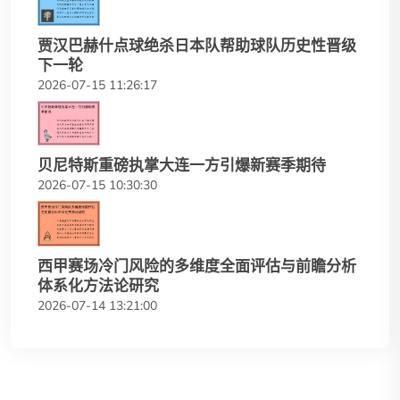
贾汉巴赫什点球绝杀日本队帮助球队历史性晋级
下一轮
2026-07-15 11:26:17
贝尼特斯重磅执掌大连一方引爆新赛季期待
2026-07-15 10:30:30
西甲赛场冷门风险的多维度全面评估与前瞻分析
体系化方法论研究
2026-07-14 13:21:00