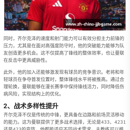
同时，齐尔克泽的速度和射门能力可以有效分担主力前锋的
压力，尤其是在面对高强度防守时，他的突破能力能够为队
友创造更多机会。这不仅提高了锋线的整体效率，也让曼联
在反击中更具威胁性。
此外，他的加入还能够激发现有球员的竞争意识。老将和年
轻球员在争夺首发位置时，整体锋线水平将被推高。通过合
理轮换，曼联能够在漫长赛季中保持锋线活力，同时降低伤
病风险，实现结构上的优化。
2、战术多样性提升
齐尔克泽不仅是传统的中锋，更具备在边路和前场灵活移动
的能力。这为曼联提供了更多战术选择，无论是433、4231
还是423的变阵，他都能适应不同战术需求。主教练可以根