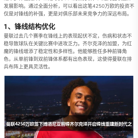
发展影响。通过全面分析，可以看出这笔4250万欧的投资不
仅是对锋线的补强，更是对俱乐部未来竞争力的深远布局。
1、锋线结构优化
曼联过去几个赛季在锋线上的表现起伏不定，伤病和状态不
稳导致球队在关键比赛中进攻乏力。齐尔克泽的加盟，为红
魔的锋线增添了稳定性和多样性。他能够胜任多种前锋角
色，从单前锋到双前锋体系都有出色表现，这使得曼联在排
兵布阵上更具灵活性。