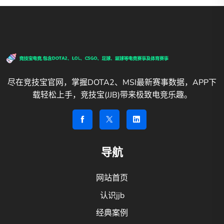
尽在竞技宝官网，掌握DOTA2、MSI最新赛事数据，APP下
载轻松上手，竞技宝(JJB)带来极致电竞乐趣。
导航
网站首页
认识jjb
经典案例