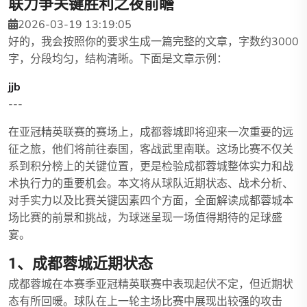
联力争关键胜利之夜前瞻
2026-03-19 13:19:05
好的，我会按照你的要求生成一篇完整的文章，字数约3000
字，分段均匀，结构清晰。下面是文章示例：
jjb
---
在亚冠精英联赛的赛场上，成都蓉城即将迎来一次重要的远
征之旅，他们将前往泰国，客战武里南联。这场比赛不仅关
系到积分榜上的关键位置，更是检验成都蓉城整体实力和战
术执行力的重要机会。本文将从球队近期状态、战术分析、
对手实力以及比赛关键因素四个方面，全面解读成都蓉城本
场比赛的前景和挑战，为球迷呈现一场值得期待的足球盛
宴。
1、成都蓉城近期状态
成都蓉城在本赛季亚冠精英联赛中表现起伏不定，但近期状
态有所回暖。球队在上一轮主场比赛中展现出较强的攻击