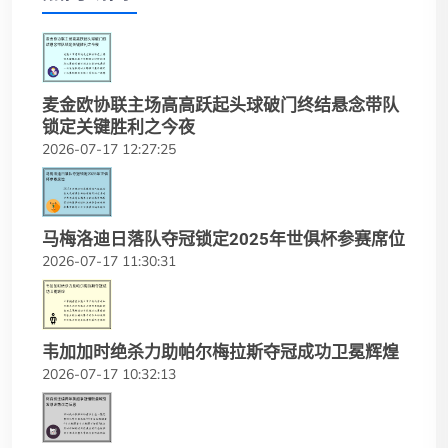
麦金欧协联主场高高跃起头球破门终结悬念带队
锁定关键胜利之今夜
2026-07-17 12:27:25
马梅洛迪日落队夺冠锁定2025年世俱杯参赛席位
2026-07-17 11:30:31
韦加加时绝杀力助帕尔梅拉斯夺冠成功卫冕辉煌
2026-07-17 10:32:13