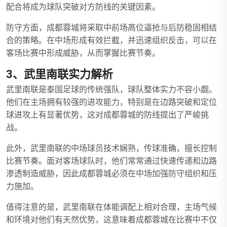
配合将成为球队突破对方防线的关键因素。
防守方面，成都蓉城将采取中前场高位逼抢与后防稳固相结
合的策略。在中场形成有效拦截，并迅速组织反击，可以在
客场比赛中形成威胁，从而掌握比赛节奏。
3、武里南联实力解析
武里南联是泰国足球的传统强队，球队整体实力不容小觑。
他们在主场拥有较强的进攻能力，特别是在边路突破和定位
球进攻上有显著优势，这对成都蓉城的防线提出了严峻挑
战。
此外，武里南联的中场球员技术娴熟，传球准确，擅长控制
比赛节奏。面对客场球队时，他们常常通过快速传递和边路
渗透制造威胁，因此成都蓉城必须在中场加强防守组织和压
力施加。
值得注意的是，武里南联在体能调配上相对合理，主场气候
和环境对他们有天然优势，这意味着成都蓉城在比赛中不仅