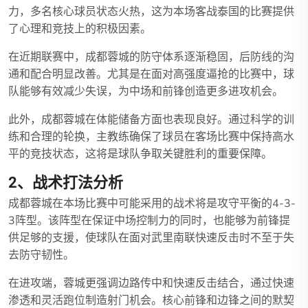
力，多名核心球员状态火热，这为本场客战泰国的比赛提供
了心理和竞技上的积极因素。
在近期联赛中，成都蓉城的防守体系逐渐稳固，后防线的沟
通和配合明显改善。尤其是在面对高强度逼抢的比赛中，球
队能够有效减少失误，为中场和前锋创造更多进攻机会。
此外，成都蓉城在体能储备方面也表现良好。通过科学的训
练和合理的轮换，主教练确保了球员在客场比赛中保持高水
平的竞技状态，这将是球队争取关键胜利的重要保障。
2、战术打法分析
成都蓉城在本场比赛中可能采用的战术将是攻守平衡的4-3-
3阵型。该阵型在保证中场控制力的同时，也能够为前锋提
供足够的支援，使球队在面对武里南联快速反击时不至于失
去防守韧性。
在进攻端，蓉城更强调边路传中和快速反击结合，通过快速
渗透和灵活跑位制造射门机会。核心前锋和边锋之间的默契