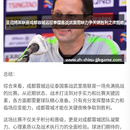
总结：
综合来看，成都蓉城远征泰国客战武里南联是一场充满挑战
的比赛。从近期状态、战术打法到对手实力和比赛关键因
素，各方面都需要球队精心准备。只有充分发挥整体实力和
临场应变能力，成都蓉城才能在关键夜晚争取到胜利。
这场比赛不仅关乎积分和晋级，更是对成都蓉城团队凝聚
力、心理素质以及战术执行力的全面检验。球迷们期待的，