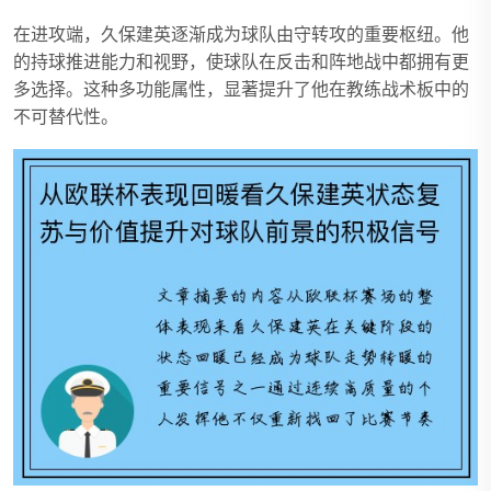
在进攻端，久保建英逐渐成为球队由守转攻的重要枢纽。他
的持球推进能力和视野，使球队在反击和阵地战中都拥有更
多选择。这种多功能属性，显著提升了他在教练战术板中的
不可替代性。