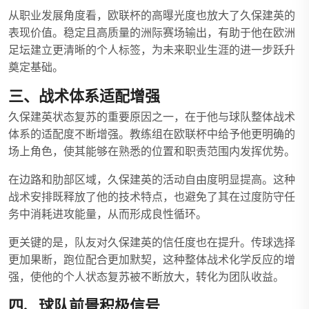
从职业发展角度看，欧联杯的高曝光度也放大了久保建英的
表现价值。稳定且高质量的洲际赛场输出，有助于他在欧洲
足坛建立更清晰的个人标签，为未来职业生涯的进一步跃升
奠定基础。
三、战术体系适配增强
久保建英状态复苏的重要原因之一，在于他与球队整体战术
体系的适配度不断增强。教练组在欧联杯中给予他更明确的
场上角色，使其能够在熟悉的位置和职责范围内发挥优势。
在边路和肋部区域，久保建英的活动自由度明显提高。这种
战术安排既释放了他的技术特点，也避免了其在过度防守任
务中消耗进攻能量，从而形成良性循环。
更关键的是，队友对久保建英的信任度也在提升。传球选择
更加果断，跑位配合更加默契，这种整体战术化学反应的增
强，使他的个人状态复苏被不断放大，转化为团队收益。
四、球队前景积极信号