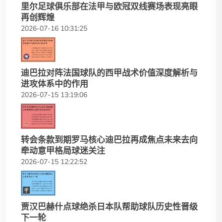
里尔足球俱乐部在法甲与欧冠双线赛场表现亮眼
再创辉煌
2026-07-16 10:31:25
迪巴拉对阵法国球队的西甲战术价值深度解析与
进攻体系中的作用
2026-07-15 13:19:06
转会条款到期罗马核心迪巴拉再成焦点未来去向
牵动意甲格局球迷关注
2026-07-15 12:22:52
贾汉巴赫什点球绝杀日本队帮助球队历史性晋级
下一轮