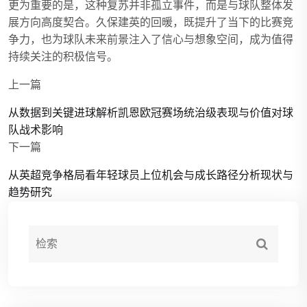
更为重要的是，这种复苏并非孤立事件，而是与球队整体发
展方向高度契合。久保建英的回暖，既提升了当下的比赛竞
争力，也为球队未来前景注入了信心与想象空间，成为值得
持续关注的积极信号。
上一篇
从数据到关键进球解析凯恩欧冠赛场统治级表现与价值对球
队战术影响
下一篇
从英超竞争格局看年轻球员上位机会与成长路径分析现状与
趋势研究