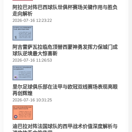
阿拉巴对阵巴西球队世俱杯赛场关键作用与胜负
走向解析
2026-07-16 12:23:22
阿吉雷萨瓦拉临危顶替西蒙神勇发挥力保城门成
球队逆境最大惊喜新
2026-07-16 11:26:53
里尔足球俱乐部在法甲与欧冠双线赛场表现亮眼
再创辉煌
2026-07-16 10:31:25
迪巴拉对阵法国球队的西甲战术价值深度解析与