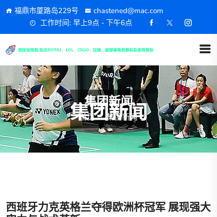
福鼎市厦路岛229号
chastened@mac.com
工作时间: 早上9点 - 下午6点
集团新闻
首页
集团新闻
西班牙力克英格兰夺得欧洲杯冠军 展现强大