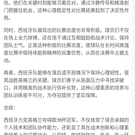
信。他们在关键时刻能够沉着应对，通过冷静传导和精准射
门把握住机会，这种心理稳定性对比赛结果起到了决定性作
用。
同时，西班牙队展现出的比赛态度也非常积极。球员们不仅
在场上全力拼搏，还在场下通过互相鼓励和战术讨论，保持
团队士气。正是这种积极的比赛态度，使球队在长时间高强
度比赛中保持体能和精神的双重优势，从而在决赛中占据主
动。
再者，西班牙队能够在落后或平局情况下保持心理韧性，是
其战胜英格兰的关键。球员们善于从局面压力中寻找突破
口，并用精准的战术执行弥补劣势，这种心理素质的培养与
团队训练密不可分，为夺冠提供了坚实保障。
总结：
西班牙力克英格兰夺得欧洲杯冠军，不仅体现了球员卓越的
个人技术和团队协作能力，还彰显了其在战术创新和心理素