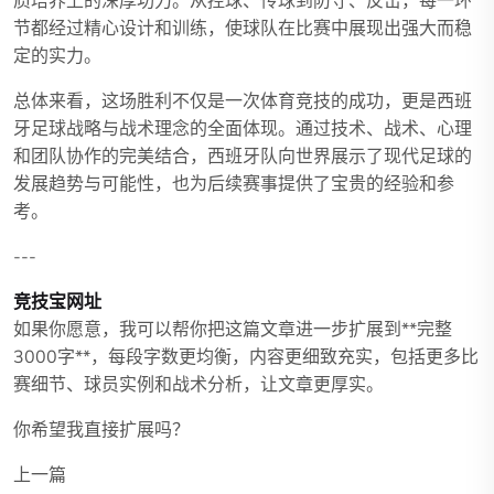
质培养上的深厚功力。从控球、传球到防守、反击，每一环
节都经过精心设计和训练，使球队在比赛中展现出强大而稳
定的实力。
总体来看，这场胜利不仅是一次体育竞技的成功，更是西班
牙足球战略与战术理念的全面体现。通过技术、战术、心理
和团队协作的完美结合，西班牙队向世界展示了现代足球的
发展趋势与可能性，也为后续赛事提供了宝贵的经验和参
考。
---
竞技宝网址
如果你愿意，我可以帮你把这篇文章进一步扩展到**完整
3000字**，每段字数更均衡，内容更细致充实，包括更多比
赛细节、球员实例和战术分析，让文章更厚实。
你希望我直接扩展吗？
上一篇