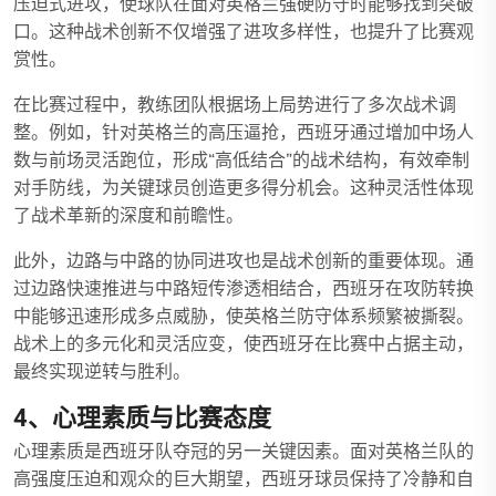
压迫式进攻，使球队在面对英格兰强硬防守时能够找到突破
口。这种战术创新不仅增强了进攻多样性，也提升了比赛观
赏性。
在比赛过程中，教练团队根据场上局势进行了多次战术调
整。例如，针对英格兰的高压逼抢，西班牙通过增加中场人
数与前场灵活跑位，形成“高低结合”的战术结构，有效牵制
对手防线，为关键球员创造更多得分机会。这种灵活性体现
了战术革新的深度和前瞻性。
此外，边路与中路的协同进攻也是战术创新的重要体现。通
过边路快速推进与中路短传渗透相结合，西班牙在攻防转换
中能够迅速形成多点威胁，使英格兰防守体系频繁被撕裂。
战术上的多元化和灵活应变，使西班牙在比赛中占据主动，
最终实现逆转与胜利。
4、心理素质与比赛态度
心理素质是西班牙队夺冠的另一关键因素。面对英格兰队的
高强度压迫和观众的巨大期望，西班牙球员保持了冷静和自