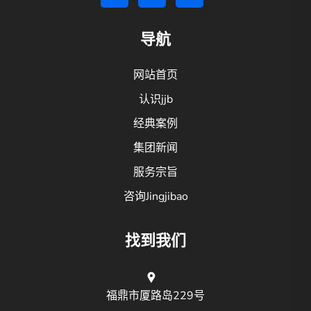
导航
网站首页
认识jjb
经典案例
集团新闻
服务宗旨
咨询Jingjibao
找到我们
福鼎市厦路岛229号