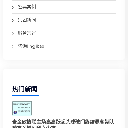
经典案例
集团新闻
服务宗旨
咨询Jingjibao
热门新闻
麦金欧协联主场高高跃起头球破门终结悬念带队