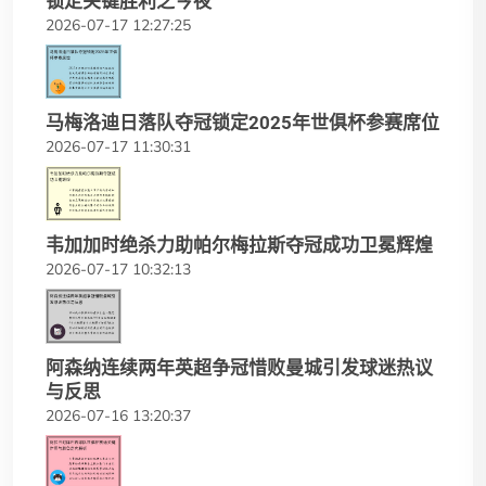
锁定关键胜利之今夜
2026-07-17 12:27:25
马梅洛迪日落队夺冠锁定2025年世俱杯参赛席位
2026-07-17 11:30:31
韦加加时绝杀力助帕尔梅拉斯夺冠成功卫冕辉煌
2026-07-17 10:32:13
阿森纳连续两年英超争冠惜败曼城引发球迷热议
与反思
2026-07-16 13:20:37