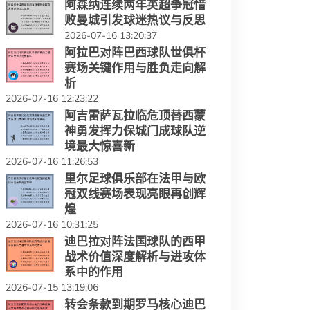
阿森纳连续两年英超争冠惜
败曼城引发球迷热议与反思
2026-07-16 13:20:37
阿拉巴对阵巴西球队世俱杯
赛场关键作用与胜负走向解
析
2026-07-16 12:23:22
阿吉雷萨瓦拉临危顶替西蒙
神勇发挥力保城门成球队逆
境最大惊喜新
2026-07-16 11:26:53
里尔足球俱乐部在法甲与欧
冠双线赛场表现亮眼再创辉
煌
2026-07-16 10:31:25
迪巴拉对阵法国球队的西甲
战术价值深度解析与进攻体
系中的作用
2026-07-15 13:19:06
转会条款到期罗马核心迪巴