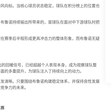
的风向标。当核心球员状态稳定，球队在积分榜上的位置也
。
。布鲁诺持续输出所带来的，是球队在面对中下游球队时把
望在赛季后半程形成更具冲击力的整体形象，而布鲁诺无疑
出的回暖信号，已经超越个人表现本身，成为观察球队整
层面的多重提升，为球队注入了持续向上的动力。
愈发清晰。只要围绕布鲁诺构建稳定体系，并保持良性发展
和竞争力的未来。
比赛