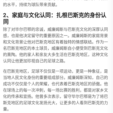
的水平，持续为球队带来贡献。
2、家庭与文化认同：扎根巴斯克的身份认
同
除了对毕尔巴鄂的忠诚，威廉姆斯与巴斯克文化的深厚认同
感，也是他决定留守的重要原因之一。威廉姆斯的家庭背景
和文化背景让他对巴斯克地区有着独特的情感联结。作为一
名巴斯克地区的本土球员，威廉姆斯自小便受到巴斯克文化
的熏陶。他的家人和亲友大多生活在巴斯克地区，这种文化
认同让他更加珍视自己的足球之路。
在巴斯克地区，足球不仅仅是一项运动，更是一种象征，是
当地人民文化身份的重要组成部分。威廉姆斯深知，自己的
成功不仅仅是个人的荣耀，也代表着巴斯克地区的骄傲。他
在球场上的每一次冲刺，每一场比赛的胜利，都是对家乡文
化的传承和宣扬。他曾多次表示，留守毕尔巴鄂是为了将巴
斯克地区的足球文化发扬光大，让更多的人看到巴斯克的力
量。