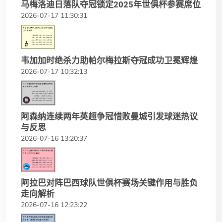
马梅洛迪日落队夺冠锁定2025年世俱杯参赛席位
2026-07-17 11:30:31
韦加加时绝杀力助帕尔梅拉斯夺冠成功卫冕辉煌
2026-07-17 10:32:13
阿森纳连续两年英超争冠惜败曼城引发球迷热议
与反思
2026-07-16 13:20:37
阿拉巴对阵巴西球队世俱杯赛场关键作用与胜负
走向解析
2026-07-16 12:23:22