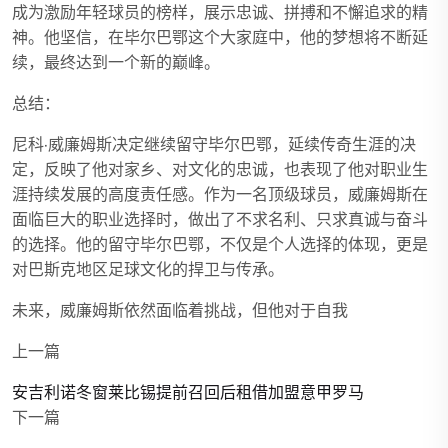
成为激励年轻球员的榜样，展示忠诚、拼搏和不懈追求的精
神。他坚信，在毕尔巴鄂这个大家庭中，他的梦想将不断延
续，最终达到一个新的巅峰。
总结：
尼科·威廉姆斯决定继续留守毕尔巴鄂，延续传奇生涯的决
定，反映了他对家乡、对文化的忠诚，也表现了他对职业生
涯持续发展的高度责任感。作为一名顶级球员，威廉姆斯在
面临巨大的职业选择时，做出了不求名利、只求真诚与奋斗
的选择。他的留守毕尔巴鄂，不仅是个人选择的体现，更是
对巴斯克地区足球文化的捍卫与传承。
未来，威廉姆斯依然面临着挑战，但他对于自我
上一篇
安吉利诺冬窗莱比锡提前召回后租借加盟意甲罗马
下一篇