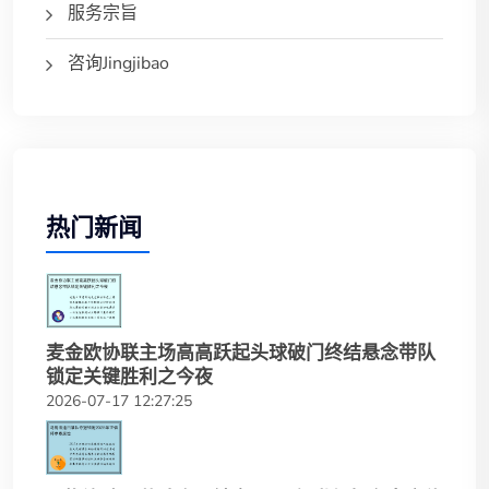
服务宗旨
咨询Jingjibao
热门新闻
麦金欧协联主场高高跃起头球破门终结悬念带队
锁定关键胜利之今夜
2026-07-17 12:27:25