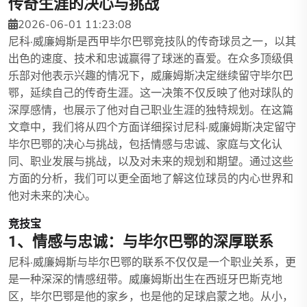
传奇生涯的决心与挑战
2026-06-01 11:23:08
尼科·威廉姆斯是西甲毕尔巴鄂竞技队的传奇球员之一，以其
出色的速度、技术和忠诚赢得了球迷的喜爱。在众多顶级俱
乐部对他表示兴趣的情况下，威廉姆斯决定继续留守毕尔巴
鄂，延续自己的传奇生涯。这一决策不仅反映了他对球队的
深厚感情，也展示了他对自己职业生涯的独特规划。在这篇
文章中，我们将从四个方面详细探讨尼科·威廉姆斯决定留守
毕尔巴鄂的决心与挑战，包括情感与忠诚、家庭与文化认
同、职业发展与挑战，以及对未来的规划和期望。通过这些
方面的分析，我们可以更全面地了解这位球员的内心世界和
他对未来的决心。
竞技宝
1、情感与忠诚：与毕尔巴鄂的深厚联系
尼科·威廉姆斯与毕尔巴鄂的联系不仅仅是一个职业关系，更
是一种深深的情感纽带。威廉姆斯出生在西班牙巴斯克地
区，毕尔巴鄂是他的家乡，也是他的足球启蒙之地。从小，