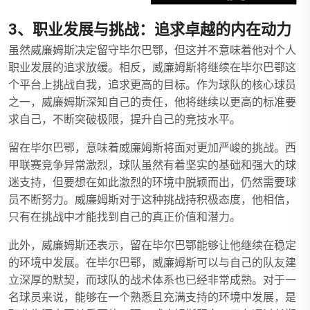
3、职业发展与挑战：追求卓越的内在动力
虽然威廉姆斯决定留守毕尔巴鄂，但这并不意味着他对个人
职业发展的追求放缓。相反，威廉姆斯将继续在毕尔巴鄂这
个平台上挑战自我，追求更高的目标。作为球队的核心球员
之一，威廉姆斯深知自己的责任，他将继续以更高的标准要
求自己，不断突破极限，提升自己的竞技水平。
留在毕尔巴鄂，意味着威廉姆斯将面对更加严峻的挑战。西
甲联赛竞争异常激烈，球队虽然有着坚实的基础和强大的球
迷支持，但要想在如此激烈的环境中脱颖而出，仍然需要球
员不断努力。威廉姆斯对于这种挑战持积极态度，他相信，
只有在挑战中才能找到自己的真正价值和潜力。
此外，威廉姆斯还表示，留在毕尔巴鄂能够让他继续在稳定
的环境中发展。在毕尔巴鄂，威廉姆斯可以与自己的队友建
立深厚的默契，而球队的战术体系也已经非常成熟。对于一
名球员来说，能够在一个熟悉且充满支持的环境中发展，是