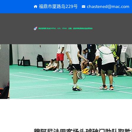
福鼎市厦路岛229号
chastened@mac.com