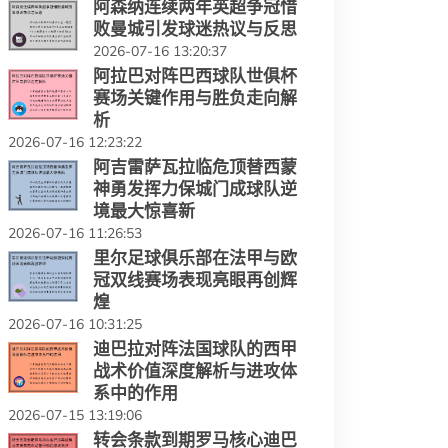
阿森纳连续两年英超争冠惜
败曼城引发球迷热议与反思
2026-07-16 13:20:37
阿拉巴对阵巴西球队世俱杯
赛场关键作用与胜负走向解
析
2026-07-16 12:23:22
阿吉雷萨瓦拉临危顶替西蒙
神勇发挥力保城门成球队逆
境最大惊喜新
2026-07-16 11:26:53
里尔足球俱乐部在法甲与欧
冠双线赛场表现亮眼再创辉
煌
2026-07-16 10:31:25
迪巴拉对阵法国球队的西甲
战术价值深度解析与进攻体
系中的作用
2026-07-15 13:19:06
转会条款到期罗马核心迪巴