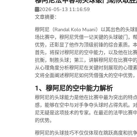
穆阿尼法甲客场头球破门助队取胜
2026-05-13 11:16:59
文章摘要：
穆阿尼（Randal Kolo Muani）以其
场比赛中，穆阿尼凭借一记关键的头球破门，
优势，还彰显了他作为顶级前锋的综合素质。
首先，将探讨穆阿尼的空中能力，以及他在比
抗衡，制胜头球；第三，讲解穆阿尼在比赛中
从心理角度分析穆阿尼在关键时刻展现的心理
文将全面阐述穆阿尼如何凭借强大的空中优势
1、穆阿尼的空中能力解析
穆阿尼的头球能力是他在比赛中最为突出的特
感，能够在空中与对手争夺头球时占得先机。
尼无疑是这项技术的专家。在最近的法甲比赛
的优势。
穆阿尼的头球技巧不仅仅体现在跳跃高度和抗