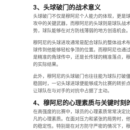
3、头球破门的战术意义
头球破门不仅是穆阿尼个人能力的体现，更是
攻中的关键武器，而穆阿尼的头球则是球队战
势，球队能够在对方防线薄弱的地方创造机会
穆阿尼的头球进攻通常是配合球队的整体战术
球传到他能够轻松争顶的位置。而穆阿尼也通
是精准的角球传中，还是长传球的精准落点，
的实际结果。
此外，穆阿尼的头球破门也往往能为球队打破
稳固时，一记头球进球便能够成为比赛的转折
让球队在与对手的对抗中占据了主动。
4、穆阿尼的心理素质与关键时刻
在高强度的比赛中，球员的心理素质常常决定
凡的心理素质。在面对压力和紧张的局势时，
的稳定性。特别是在对方防守严密的情况下，