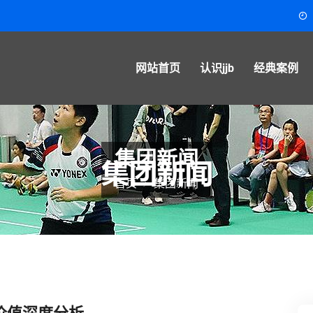
网站首页
认识jjb
经典案例
集团新闻
首页
集团新闻