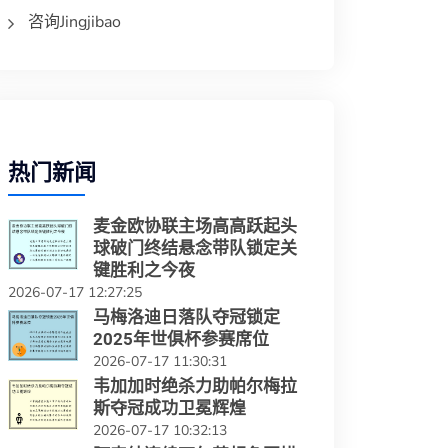
咨询Jingjibao
热门新闻
麦金欧协联主场高高跃起头
球破门终结悬念带队锁定关
键胜利之今夜
2026-07-17 12:27:25
马梅洛迪日落队夺冠锁定
2025年世俱杯参赛席位
2026-07-17 11:30:31
韦加加时绝杀力助帕尔梅拉
斯夺冠成功卫冕辉煌
2026-07-17 10:32:13