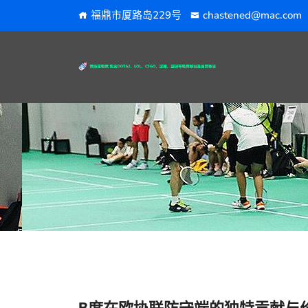
福鼎市厦路岛229号
chastened@mac.com