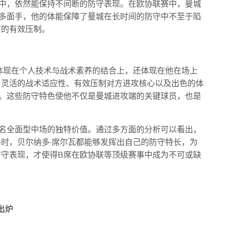
中，依然能保持不间断的防守表现。在欧协联赛中，曼城
多面手，他的体能保障了曼城在长时间的防守中不至于陷
方的有效压制。
体现在个人技术与战术素养的结合上，还体现在他在场上
、灵活的战术适应性、有效压制对方进攻核心以及出色的体
。这些防守特色使他不仅是曼城进攻端的关键球员，也是
名全面型中场的独特价值。通过多方面的分析可以看出，
时，贝尔纳多·席尔瓦都能够发挥出自己的防守特长，为
守表现，才使得B席在欧协联等顶级赛事中成为不可或缺
出炉