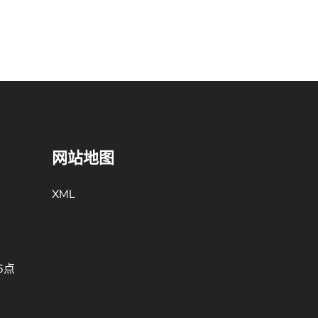
网站地图
XML
6点