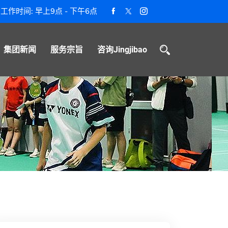
工作时间: 早上9点 - 下午6点
集团新闻
服务宗旨
咨询Jingjibao