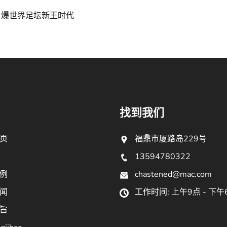
引爆世界足坛新王时代
找到我们
页
福鼎市厦路岛229号
13594780322
例
chastened@mac.com
闻
工作时间: 上午9点 - 下午
旨