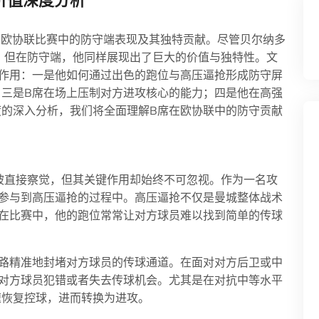
价值深度分析
在欧协联比赛中的防守端表现及其独特贡献。尽管贝尔纳多
，但在防守端，他同样展现出了巨大的价值与独特性。文
作用：一是他如何通过出色的跑位与高压逼抢形成防守屏
三是B席在场上压制对方进攻核心的能力；四是他在高强
的深入分析，我们将全面理解B席在欧协联中的防守贡献
被直接察觉，但其关键作用却始终不可忽视。作为一名攻
参与到高压逼抢的过程中。高压逼抢不仅是曼城整体战术
在比赛中，他的跑位常常让对方球员难以找到简单的传球
路精准地封堵对方球员的传球通道。在面对对方后卫或中
对方球员犯错或者失去传球机会。尤其是在对抗中等水平
速恢复控球，进而转换为进攻。