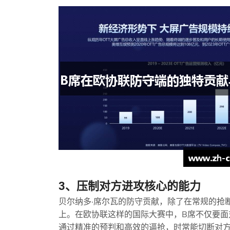
3、压制对方进攻核心的能力
贝尔纳多·席尔瓦的防守贡献，除了在常规的抢
上。在欧协联这样的国际大赛中，B席不仅要面
通过精准的预判和高效的逼抢，时常能切断对