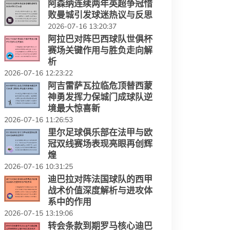
阿森纳连续两年英超争冠惜
败曼城引发球迷热议与反思
2026-07-16 13:20:37
阿拉巴对阵巴西球队世俱杯
赛场关键作用与胜负走向解
析
2026-07-16 12:23:22
阿吉雷萨瓦拉临危顶替西蒙
神勇发挥力保城门成球队逆
境最大惊喜新
2026-07-16 11:26:53
里尔足球俱乐部在法甲与欧
冠双线赛场表现亮眼再创辉
煌
2026-07-16 10:31:25
迪巴拉对阵法国球队的西甲
战术价值深度解析与进攻体
系中的作用
2026-07-15 13:19:06
转会条款到期罗马核心迪巴