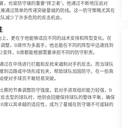
者，也是防守端的重要“捍卫者”。他通过不断地压迫对
很难通过简单的传递突破曼城的防线。这一防守策略尤其在
球队减少了许多危险的反击机会。
性
力上，更在于他能够适应不同的战术安排和阵型变化。在
调整，B席作为多面手，他总能在不同的阵型中迅速找到
5-2变阵，B席都能根据需要承担不同的防守职责。
通过在中场进行拦截和反抢来遏制对手的反击。而当球队
撤到边路或中场形成包夹，帮助球队加固防守。在一些高
迫使对手球员不敢轻易突破。
比赛的节奏调整防守强度。若对手进攻组织能力较强，B
守反击型的球队时，他则会回撤保持球队的整体平衡，确保
B席以其卓越的适应性，成为了曼城在防守端不可或缺的