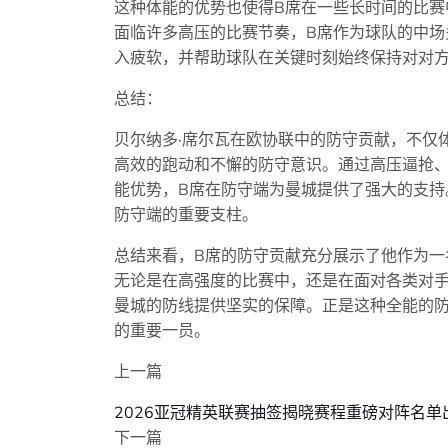
这种体能的优势也使得B席在一些长时间的比赛
面临许多高压的比赛节奏，B席作为球队的中场
入疲软，并帮助球队在关键时刻始终保持对对
总结：
贝尔纳多·席尔瓦在欧协联中的防守贡献，不仅
高效的跑动和不懈的防守意识。通过高压逼抢
能优势，B席在防守端为曼城提供了强大的支持
防守端的重要支柱。
总结来看，B席的防守贡献充分展示了他作为一
无论是在高强度的比赛中，还是在面对各类对手
曼城的防线提供坚实的保障。正是这种全能的防
的重要一员。
上一篇
2026亚冠精英联赛抽签揭晓赛程重磅对阵名单
下一篇