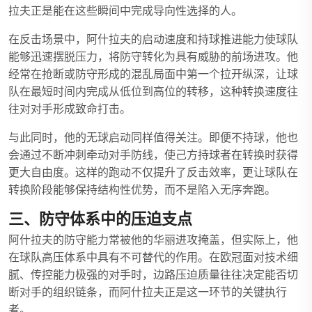
拉夫正是能在这些瞬间中完成导向性选择的人。
在反击场景中，阿什拉夫的启动速度和持球推进能力使球队
能够迅速摆脱压力，将防守转化为具有威胁的前场进攻。他
经常在抢断或防守形成的混乱局面中第一个拉开纵深，让球
队在最短时间内完成从低位到高位的转移，这种转换速度往
往对对手形成致命打击。
与此同时，他的无球启动同样值得关注。即便不持球，他也
会通过不断冲刺牵动对手防线，使己方持球者在转换时获得
更大自由度。这样的跑动不仅提升了反击效率，更让球队在
转换阶段能够保持结构性优势，而不是陷入无序奔跑。
三、防守体系中的压迫支点
阿什拉夫的防守能力常被他的华丽进攻掩盖，但实际上，他
在球队高压体系中具有不可替代的作用。在欧冠面对技术细
腻、传控能力极强的对手时，边路压迫质量往往决定能否切
断对手的组织链条，而阿什拉夫正是这一环节的关键执行
者。