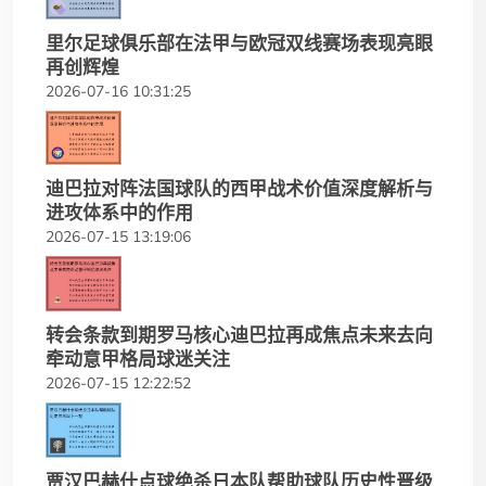
里尔足球俱乐部在法甲与欧冠双线赛场表现亮眼
再创辉煌
2026-07-16 10:31:25
迪巴拉对阵法国球队的西甲战术价值深度解析与
进攻体系中的作用
2026-07-15 13:19:06
转会条款到期罗马核心迪巴拉再成焦点未来去向
牵动意甲格局球迷关注
2026-07-15 12:22:52
贾汉巴赫什点球绝杀日本队帮助球队历史性晋级