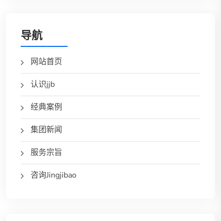
导航
网站首页
认识jjb
经典案例
集团新闻
服务宗旨
咨询Jingjibao