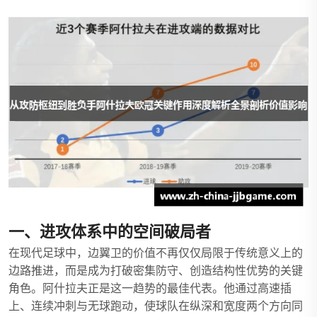
一、进攻体系中的空间破局者
在现代足球中，边翼卫的价值不再仅仅局限于传统意义上的
边路推进，而是成为打破密集防守、创造结构性优势的关键
角色。阿什拉夫正是这一趋势的最佳代表。他通过高速插
上、连续冲刺与无球跑动，使球队在纵深和宽度两个方向同