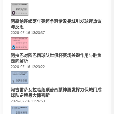
阿森纳连续两年英超争冠惜败曼城引发球迷热议
与反思
2026-07-16 13:20:37
阿拉巴对阵巴西球队世俱杯赛场关键作用与胜负
走向解析
2026-07-16 12:23:22
阿吉雷萨瓦拉临危顶替西蒙神勇发挥力保城门成
球队逆境最大惊喜新
2026-07-16 11:26:53