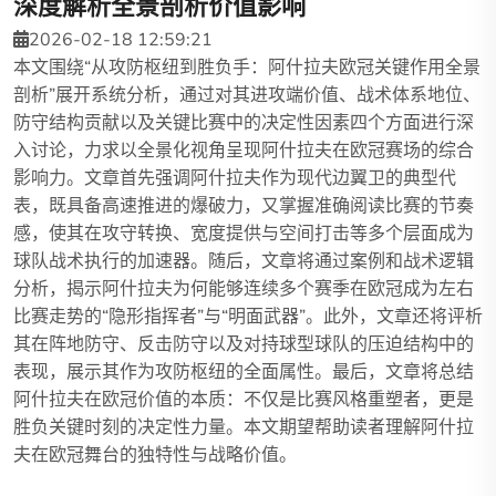
深度解析全景剖析价值影响
2026-02-18 12:59:21
本文围绕“从攻防枢纽到胜负手：阿什拉夫欧冠关键作用全景
剖析”展开系统分析，通过对其进攻端价值、战术体系地位、
防守结构贡献以及关键比赛中的决定性因素四个方面进行深
入讨论，力求以全景化视角呈现阿什拉夫在欧冠赛场的综合
影响力。文章首先强调阿什拉夫作为现代边翼卫的典型代
表，既具备高速推进的爆破力，又掌握准确阅读比赛的节奏
感，使其在攻守转换、宽度提供与空间打击等多个层面成为
球队战术执行的加速器。随后，文章将通过案例和战术逻辑
分析，揭示阿什拉夫为何能够连续多个赛季在欧冠成为左右
比赛走势的“隐形指挥者”与“明面武器”。此外，文章还将评析
其在阵地防守、反击防守以及对持球型球队的压迫结构中的
表现，展示其作为攻防枢纽的全面属性。最后，文章将总结
阿什拉夫在欧冠价值的本质：不仅是比赛风格重塑者，更是
胜负关键时刻的决定性力量。本文期望帮助读者理解阿什拉
夫在欧冠舞台的独特性与战略价值。