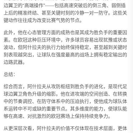
边翼卫的“高端操作”——包括高速突破后的倒三角、弱侧插
上后的精准终结、甚至关键时刻的冷静一对一防守。这些关
键动作往往成为改变比赛气势的节点。
此外，他在心态管理方面的成熟也是其成为胜负手的重要因
素。在欧冠这种巨压环境中，许多球员容易出现犹豫或状态
波动，但阿什拉夫的执行力始终保持稳定，甚至越到关键时
刻表现越突出，让球队在强度最高的战场上拥有稳定输出的
边路武器。
总结：
综合而言，阿什拉夫从攻防枢纽到胜负手的进化，是现代足
球边翼卫角色升级的缩影。他在进攻端的空间创造、在转换
中的节奏调控、在防守体系中的压迫执行，使他成为球队体
系运转中不可或缺的重要节点。其多维度的能力，使球队能
够在高速、对抗激烈的欧冠赛场上保持持续竞争力。
从更深层次看，阿什拉夫的价值不仅体现在技术层面，更体