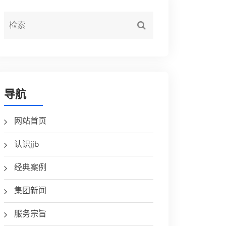
导航
网站首页
认识jjb
经典案例
集团新闻
服务宗旨