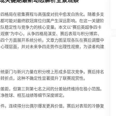
成关键期最新动态解析全景观察
争四格局在密集赛程与高强度对抗中愈发白热化。随着多支
化都可能对最终欧冠席位归属产生深远影响。在这一关键阶
队稳定性与竞争力的核心变量。本文以“赛后英超争四卡
观察”为中心，从争四格局演变、赛后表现与积分博弈、
略四个方面展开系统分析。文章力图呈现各队在赛后调整中
与心理层面，并对未来争四走势作出理性观察，为读者构建
传统豪门与新兴力量在积分榜上形成多层次竞争。赛后排名
局转折点，这种不确定性显著提升了联赛观赏性。
的差距，但第三到第七名之间的分差始终维持在极小范围。
与净胜球、相互战绩等细节深度绑定。
条件。连续得分比偶尔爆发更具价值，赛后对表现的冷静复