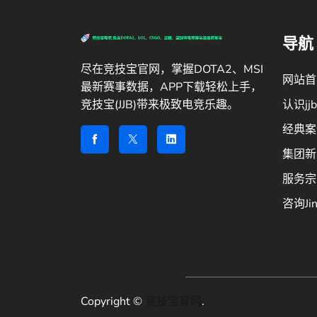
导航
尽在竞技宝官网，掌握DOTA2、MSI
网站首
最新赛事数据，APP下载轻松上手，
认识jjb
竞技宝(JJB)带来极致电竞乐趣。
经典案
集团新
服务宗
咨询Jin
Copyright ©
竞技宝官网
.