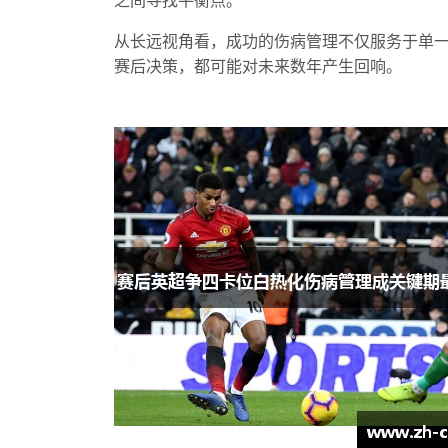
之间寻找平衡点。
从长远视角看，成功的伤病管理不仅服务于单
赛后决策，都可能对未来数年产生回响。