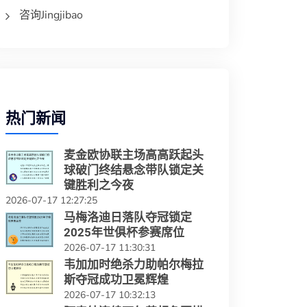
咨询Jingjibao
热门新闻
麦金欧协联主场高高跃起头
球破门终结悬念带队锁定关
键胜利之今夜
2026-07-17 12:27:25
马梅洛迪日落队夺冠锁定
2025年世俱杯参赛席位
2026-07-17 11:30:31
韦加加时绝杀力助帕尔梅拉
斯夺冠成功卫冕辉煌
2026-07-17 10:32:13