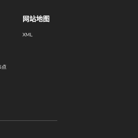
网站地图
XML
6点