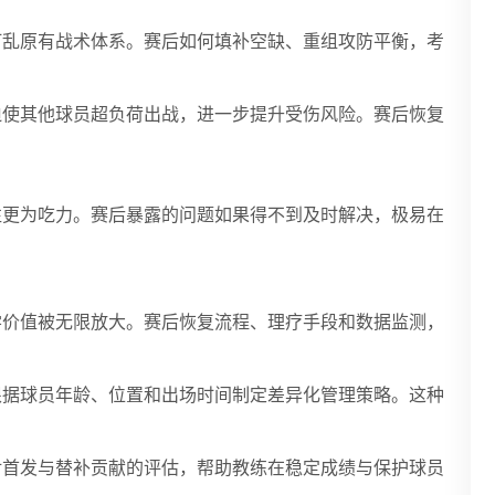
打乱原有战术体系。赛后如何填补空缺、重组攻防平衡，考
迫使其他球员超负荷出战，进一步提升受伤风险。赛后恢复
往更为吃力。赛后暴露的问题如果得不到及时解决，极易在
学价值被无限放大。赛后恢复流程、理疗手段和数据监测，
。
根据球员年龄、位置和出场时间制定差异化管理策略。这种
。
对首发与替补贡献的评估，帮助教练在稳定成绩与保护球员