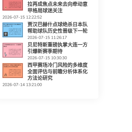
拉再成焦点未来去向牵动意
甲格局球迷关注
2026-07-15 12:22:52
贾汉巴赫什点球绝杀日本队
帮助球队历史性晋级下一轮
2026-07-15 11:26:17
贝尼特斯重磅执掌大连一方
引爆新赛季期待
2026-07-15 10:30:30
西甲赛场冷门风险的多维度
全面评估与前瞻分析体系化
方法论研究
2026-07-14 13:21:00