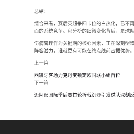
总结：
综合来看，赛后英超争四卡位的白热化，已不
面的系统竞争。积分榜的细微变化背后，是球
伤病管理作为关键期的核心因素，正在深刻塑
阵容潜力，谁就更有可能在终点线前占据优势
上一篇
西班牙客场力克丹麦锁定欧国联小组首位
下一篇
迈阿密国际季后赛首轮折戟沉沙引发球队深刻