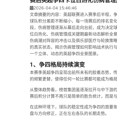
赛后英超争四卡位白热化伤病管理
2026-04-04 15:46:46
文章摘要的内容：英超联赛进入赛季后半程，
球队积分差距不断缩小，每一场赛后的排名变
段，伤病管理逐渐从幕后走向台前，成为决定球
位白热化、伤病管理成关键期最新动态解析全景
伤病潮对阵容的冲击以及俱乐部医疗与轮换策
的真实状态，揭示伤病管理如何影响战术执行
一个立体、动态的英超争四全景图景。
1、争四格局持续演变
本赛季英超争四呈现出前所未有的胶着态势，
的频繁更替，使得任何一轮比赛都可能成为格
从整体趋势看，榜首集团虽逐渐拉开与中下游
赛后积分计算不再只是简单的胜负统计，而是
在这种环境下，球队的稳定性成为争四的首要
盘与方向修正，正在左右各队的长期走势。